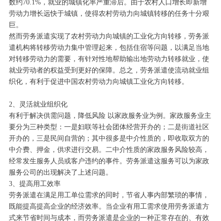
数约70.1%，就业的城镇化率严重滞后。由于农村人口增长
即新增
劳动力增长远快于城镇，使得农村劳动力向城镇转移的任务十分艰
巨。
然而劳务派遣实现了农村劳动力向城镇的工业化方向转移，劳务派
遣机构将转移劳动力集中管理起来，包括住宿等问题，以满足当地
对转移劳动力的需要，有针对性地帮助输出地劳动力转移
就业，使
就业劳动者的权益受到更好的保障。总之，
劳务派遣使流动就业组
织化，有利于促进中国农村劳动力向城镇工业化方向转移。
2、灵活就业组织化
有利于解决供需问题，降低风险 以家政服务业为例。家政服务业主
要分为三种类型：一是妇联等社会团体经营开办的；二是街道社区
开办的，三是民间自营的；其中很多是中介性质的，即
收取双方的
中介费、押金，供求进行交易。二中介性质的家政服务风险较高，
经常发生服务人员或客户违约的事件。劳务派遣这服务可以为家政
服务公司的出现解决了上述问题。
3、提高用工效率
劳务派遣在满足用工单位需求的同时，节省人事内部繁琐的事情，
既能提高提高企业的经济效率。当企业有用工需求使用劳务派遣方
式来节省时间与成本，而劳务派遣是企业的一种正常存在
的、有效