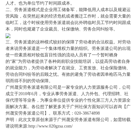
人才。也为单位节约了时间跟成本。
二、劳务派遣模式是企业用工储备军，能降低用人成本以及规避运
营风险，在突然起来的经济危机或者搬迁工作时，就会需要大量的
临时工，这个时候使用劳务派遣就会比外聘临时员工节约时间跟成
本，同时也规避了企业裁员、社保缴纳、劳务合同纠纷等。
三、劳务派遣的这种模式较好的保障了劳动者的合法权益。对劳动
者来说劳务派遣是一个集体维权力量的组织。劳务派遣公司的出现
使一些素质相对较低盲目性强的流动人员有了一个暂时栖身
的“家”为劳动者提供了各种岗前职业技能培训，以提高劳动者自身
的就业能力，为劳动者解决了在就业、工资发放、社会保险缴纳、
劳动合同纠纷等的后顾之忧。有效的避免了劳动者因单枪匹马力量
弱而得不到的劳动保障。
广州晟安劳务派遣有限公司是一家专业的人力资源服务公司，公司
成立于2010年6月，专业从事劳务派遣、人力外包、代理招聘、社
保代理等等业务，为事业单位提供专业的个性化第三方人
力资源全
面解决方案。各位想了解更多关于广州社保方面知识可以咨询【广
州晟安劳务派遣公司】。联系方式：020-38674898
声明：此次文章原创来源于广州晟安劳务派遣有限公司，如需转载
请说明来源:http://www.020gzsa.com/