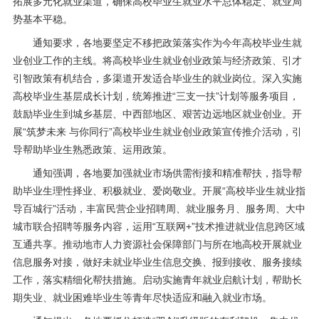
拓展多元化就业渠道，确保高校毕业生就业水平总体稳定、就业局
势基本平稳。
通知要求，各地要坚定不移把政策落实作为今年高校毕业生就
业创业工作的主线。将高校毕业生就业创业政策与经济政策、引才
引智政策有机结合，多渠道开发适合毕业生的就业岗位。深入实施
高校毕业生基层成长计划，统筹推进“三支一扶”计划等服务项目，
鼓励毕业生到城乡基层、中西部地区、艰苦边远地区就业创业。开
展“筑梦未来 与你同行”高校毕业生就业创业政策宣传推介活动，引
导帮助毕业生熟悉政策、运用政策。
通知强调，各地要加强就业市场供需衔接和精准帮扶，指导帮
助毕业生理性择业、积极就业、爱岗敬业。开展“高校毕业生就业指
导百城行”活动，丰富民营企业招聘周、就业服务月、服务周、大中
城市联合招聘等服务内容，运用“互联网+”技术推进就业信息跨区域
互通共享。推动地市人力资源
社会保障
部门与所在地高校开展就业
信息服务对接，做好未就业毕业生信息交换、报到接收、服务接续
工作，落实精细化帮扶措施。启动实施青年就业启航计划，帮助长
期失业、就业困难毕业生等青年尽快适应和融入就业市场。