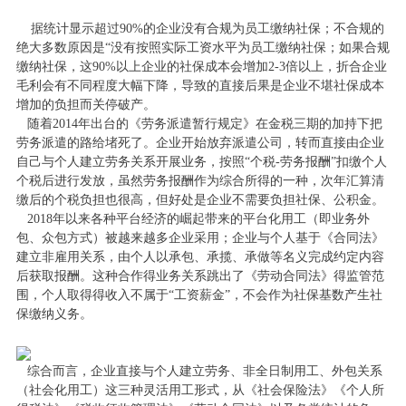
据统计显示超过90%的企业没有合规为员工缴纳社保；不合规的
绝大多数原因是“没有按照实际工资水平为员工缴纳社保；如果合规
缴纳社保，这90%以上企业的社保成本会增加2-3倍以上，折合企业
毛利会有不同程度大幅下降，导致的直接后果是企业不堪社保成本
增加的负担而关停破产。
随着2014年出台的《劳务派遣暂行规定》在金税三期的加持下把
劳务派遣的路给堵死了。企业开始放弃派遣公司，转而直接由企业
自己与个人建立劳务关系开展业务，按照“个税-劳务报酬”扣缴个人
个税后进行发放，虽然劳务报酬作为综合所得的一种，次年汇算清
缴后的个税负担也很高，但好处是企业不需要负担社保、公积金。
2018年以来各种平台经济的崛起带来的平台化用工（即业务外
包、众包方式）被越来越多企业采用；企业与个人基于《合同法》
建立非雇用关系，由个人以承包、承揽、承做等名义完成约定内容
后获取报酬。这种合作得业务关系跳出了《劳动合同法》得监管范
围，个人取得得收入不属于“工资薪金”，不会作为社保基数产生社
保缴纳义务。
综合而言，企业直接与个人建立劳务、非全日制用工、外包关系
（社会化用工）这三种灵活用工形式，从《社会保险法》《个人所